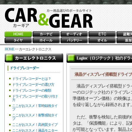
HOME
>> カーエレクトロニクス
Logitec（ロジテック ）社の
ドライブレコーダー
液晶ディスプレイ搭載型ドライブ
ドライブレコーダーとは？
ドライブレコーダーの選び方
液晶ディスプレイ搭載型ドラ
ドライブレコーダーの種類
ーのロジテック社のドライブレ
ドライブレコーダーの取り付け
準価格オープン価格）の映像は
方
を繰り返しながら録画されます
ここがおススメ！常時録画タイ
プ
ここがおススメ！衝撃感知タイ
ただ、衝撃を検知した前後約6
プ
タは、「保護機能」により、記
ここがおススメ！高画質タイプ
が可能となっています。製品上
ここがおススメ！液晶モニター