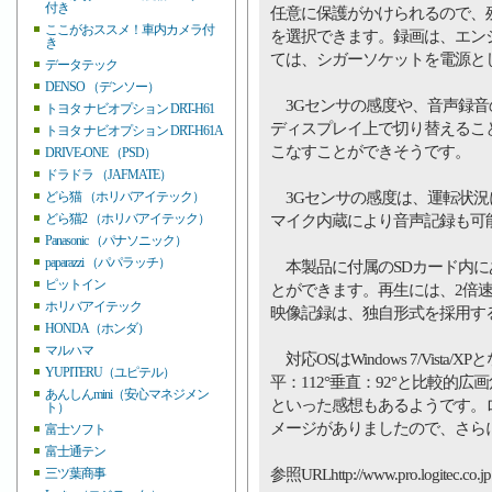
付き
任意に保護がかけられるので、
ここがおススメ！車内カメラ付
を選択できます。録画は、エン
き
ては、シガーソケットを電源と
データテック
DENSO （デンソー）
3Gセンサの感度や、音声録音
トヨタ ナビオプション DRT-H61
ディスプレイ上で切り替えるこ
トヨタ ナビオプション DRT-H61A
こなすことができそうです。
DRIVE-ONE （PSD）
ドラドラ （JAFMATE）
3Gセンサの感度は、運転状況
どら猫 （ホリバアイテック）
どら猫2 （ホリバアイテック）
マイク内蔵により音声記録も可
Panasonic （パナソニック）
paparazzi （パパラッチ）
本製品に付属のSDカード内に
ピットイン
とができます。再生には、2倍
ホリバアイテック
映像記録は、独自形式を採用す
HONDA（ホンダ）
マルハマ
対応OSはWindows 7/Vist
YUPITERU（ユピテル）
平：112°垂直：92°と比較
あんしんmini（安心マネジメン
といった感想もあるようです。
ト）
メージがありましたので、さら
富士ソフト
富士通テン
参照URLhttp://www.pro.logitec.co.jp
三ツ葉商事