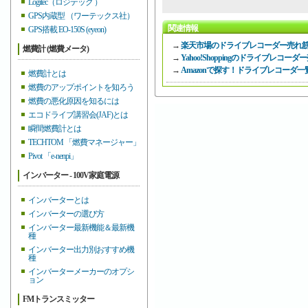
Logitec（ロジテック ）
GPS内蔵型 （ワーテックス社）
関連情報
GPS搭載 EO-150S (eyeon)
→
楽天市場のドライブレコーダー売れ
燃費計 (燃費メータ)
→
Yahoo!Shoppingのドライブレコ
→
Amazonで探す！ドライブレコーダ一
燃費計とは
燃費のアップポイントを知ろう
燃費の悪化原因を知るには
エコドライブ講習会(JAF)とは
瞬間燃費計とは
TECHTOM 「燃費マネージャー」
Pivot 「e-nenpi」
インバーター - 100V家庭電源
インバーターとは
インバーターの選び方
インバーター最新機能＆最新機
種
インバーター出力別おすすめ機
種
インバーターメーカーのオプシ
ョン
FMトランスミッター