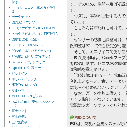
付き
す。そのため、場所を選ばず設
ここがおススメ！車内カメラ付
す。
き
つぎに、本体が回転するので、
データテック
ています。
DENSO （デンソー）
もちろん音声記録も可能で、万
トヨタ ナビオプション DRT-H61
す。
トヨタ ナビオプション DRT-H61A
センサーの感度も調整可能。その
DRIVE-ONE （PSD）
ドラドラ （JAFMATE）
微調整はPC上で任意設定が可能
どら猫 （ホリバアイテック）
そして、ミニサイズでありなが
どら猫2 （ホリバアイテック）
PCで見る時は、Googleマ
Panasonic （パナソニック）
を確認します。15コマ/秒の映
paparazzi （パパラッチ）
違和感を覚えません。
ピットイン
記録媒体はSDカード。常時記
ホリバアイテック
音以上となると、古いデータか
HONDA（ホンダ）
はあらかじめPCでバックアッ
マルハマ
なお、万一の事故に備えて、電
YUPITERU（ユピテル）
アップ機能」がついています。
あんしんmini（安心マネジメン
電源はシガーソケットからとれ
ト）
富士ソフト
富士通テン
PSDについて
三ツ葉商事
PSDは、防犯・監視システム