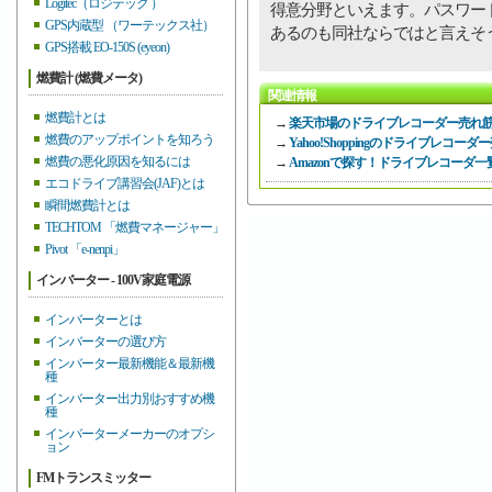
Logitec（ロジテック ）
得意分野といえます。パスワー
GPS内蔵型 （ワーテックス社）
あるのも同社ならではと言えそ
GPS搭載 EO-150S (eyeon)
燃費計 (燃費メータ)
関連情報
燃費計とは
→
楽天市場のドライブレコーダー売れ
燃費のアップポイントを知ろう
→
Yahoo!Shoppingのドライブレコ
燃費の悪化原因を知るには
→
Amazonで探す！ドライブレコーダ一
エコドライブ講習会(JAF)とは
瞬間燃費計とは
TECHTOM 「燃費マネージャー」
Pivot 「e-nenpi」
インバーター - 100V家庭電源
インバーターとは
インバーターの選び方
インバーター最新機能＆最新機
種
インバーター出力別おすすめ機
種
インバーターメーカーのオプシ
ョン
FMトランスミッター