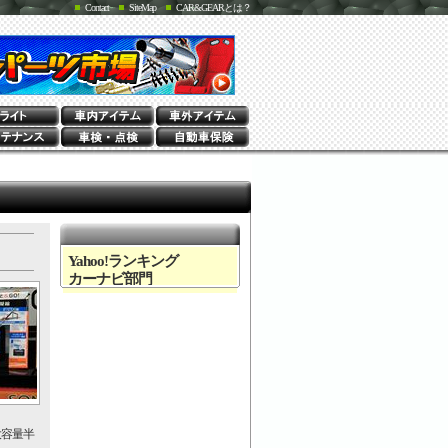
Contact
SiteMap
CAR&GEARとは？
Yahoo!ランキング
カーナビ部門
大容量半