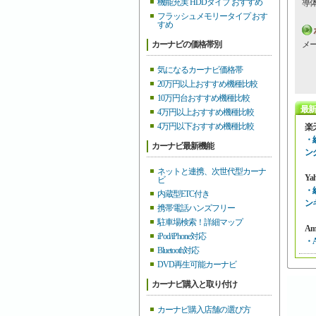
機能充実 HDDタイプ おすすめ
導
フラッシュメモリータイプ おす
すめ
カーナビの価格帯別
メ
気になるカーナビ価格帯
20万円以上おすすめ機種比較
10万円台おすすめ機種比較
最新
4万円以上おすすめ機種比較
4万円以下おすすめ機種比較
楽
・
カーナビ最新機能
ン
ネットと連携、次世代型カーナ
Ya
ビ
・
内蔵型ETC付き
ン
携帯電話ハンズフリー
駐車場検索！詳細マップ
Am
iPod/iPhone対応
・
Bluetooth対応
DVD再生可能カーナビ
カーナビ購入と取り付け
カーナビ購入店舗の選び方