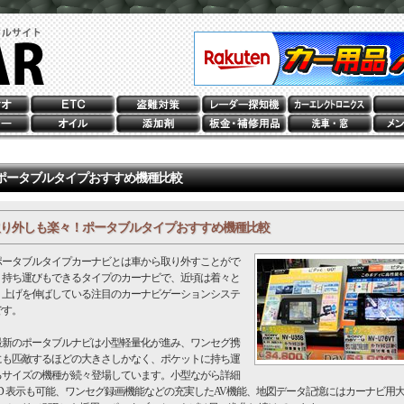
ポータブルタイプおすすめ機種比較
り外しも楽々！ポータブルタイプおすすめ機種比較
ータブルタイプカーナビとは車から取り外すことがで
、持ち運びもできるタイプのカーナビで、近頃は着々と
り上げを伸ばしている注目のカーナビゲーションシステ
です。
新のポータブルナビは小型軽量化が進み、ワンセグ携
にも匹敵するほどの大きさしかなく、ポケットに持ち運
るサイズの機種が続々登場しています。小型ながら詳細
3D 表示も可能、ワンセグ録画機能などの充実したAV機能、地図データ記憶にはカーナビ用