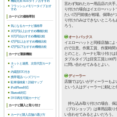
機能充実 HDDタイプ おすすめ
言わず知れたカー用品店の大手
フラッシュメモリータイプ おす
り付けの場合はイエローハット
すめ
たい3万円前後が相場。保障が
カーナビの価格帯別
り付けのみはできないところも
ろう。
気になるカーナビ価格帯
20万円以上おすすめ機種比較
10万円台おすすめ機種比較
オートバックス
4万円以上おすすめ機種比較
イエローハットと同様店舗によ
4万円以下おすすめ機種比較
ので注意。作業工賃、作業時間
とのこと。カーナビ取り付けは目安
カーナビ最新機能
タブルタイプは目安工賃2,10
ネットと連携、次世代型カーナ
に問い合わせてみるとよい。
ビ
内蔵型ETC付き
ディーラー
携帯電話ハンズフリー
店舗ではないがディーラーもよ
駐車場検索！詳細マップ
という人はディーラーに頼むと
iPod/iPhone対応
Bluetooth対応
DVD再生可能カーナビ
持ち込み取り付けの場合、保証
カーナビ購入と取り付け
（プロショップ）は車用品取り
い合わせてみるとよいだろう。
カーナビ購入店舗の選び方