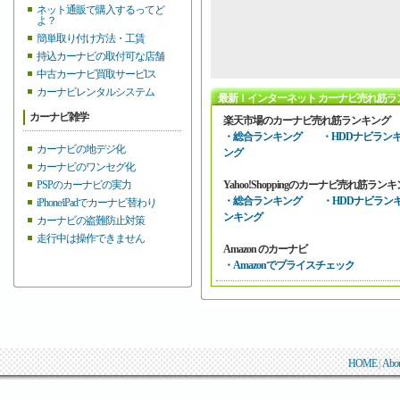
ネット通販で購入するってど
よ？
簡単取り付け方法・工賃
持込カーナビの取付可な店舗
中古カーナビ買取サービlス
カーナビレンタルシステム
最新！インターネット カーナビ売れ筋ラ
カーナビ雑学
楽天市場のカーナビ売れ筋ランキング
・総合ランキング
・HDDナビラン
カーナビの地デジ化
ング
カーナビのワンセグ化
PSPのカーナビの実力
Yahoo!Shoppingのカーナビ売れ筋ラン
・総合ランキング
・HDDナビラン
iPhone/iPadでカーナビ替わり
ンキング
カーナビの盗難防止対策
走行中は操作できません
Amazon のカーナビ
・Amazonでプライスチェック
HOME
|
Abo