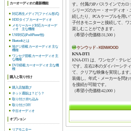
カーオーディオの最新機能
す。付属のIP バスラインでカ
シリーズのカー・オーディオ・
対応再生メディア(ファイル形式)
続したり、PCA ケーブルを用いて
HDDタイプ カーオーディオ
子付きモニターと接続して、ワ
メモリーカード対応カーオーデ
楽しむことができます。
ィオ 主な機種
（希望小売価格\31,500 ）
USB対応(iPod/iPhone/他)
Bluetoothとは
地デジ搭載 カーオーディオ 主な
ケンウッド - KENWOOD
機種
KNA-DT1
ワンセグ搭載 カーオーディオ 主
な機種
KNA-DT1 は、ワンセグ・テ
DVD搭載 カーオーディオ 主な機
です。左右2本のダイバーシテ
種
て、クリアな映像を実現します。
購入と取り付け
装備し。年式・メーカーを問わ
を接続が可能です。
購入店舗選び
（希望小売価格\42,000 ）
ネット通販は？どう？
取り付け 持ち込み
取り付け DIY
中古オーディオ
オプション
リアモニター