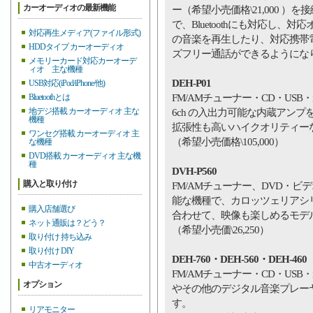
カーオーディオの最新機能
ー（希望小売価格\21,000 ）を
で、Bluetoothにも対応し、対
対応再生メディア(ファイル形式)
の音楽を再生したり、対応携帯
HDDタイプ カーオーディオ
ズフリー通話ができるようにな
メモリーカード対応カーオーデ
ィオ 主な機種
DEH-P01
USB対応(iPod/iPhone/他)
FM/AMチューナー・CD・USB・
Bluetoothとは
地デジ搭載 カーオーディオ 主な
6ch の入出力可能な内蔵アンプ
機種
拡張性も高いハイクオリティー
ワンセグ搭載 カーオーディオ 主
（希望小売価格\105,000）
な機種
DVD搭載 カーオーディオ 主な機
種
DVH-P560
購入と取り付け
FM/AMチューナー、DVD・ビデオ
能な機種で、カロッツェリアシ
購入店舗選び
合わせて、映像も楽しめるモデ
ネット通販は？どう？
（希望小売価\26,250）
取り付け 持ち込み
取り付け DIY
DEH-760・DEH-560・DEH-460
中古オーディオ
FM/AMチューナー・CD・USB・
オプション
やその他のデジタル音楽プレー
す。
リアモニター