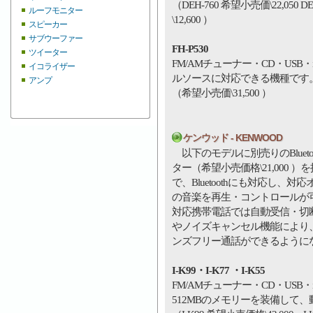
（DEH-760 希望小売価\22,050 D
ルーフモニター
\12,600 ）
スピーカー
サブウーファー
FH-P530
ツイーター
FM/AMチューナー・CD・USB・
イコライザー
ルソースに対応できる機種です
アンプ
（希望小売価\31,500 ）
ケンウッド - KENWOOD
以下のモデルに別売りのBluetoo
ター（希望小売価格\21,000 
で、Bluetoothにも対応し、対
の音楽を再生・コントロールが
対応携帯電話では自動受信・切
やノイズキャンセル機能により
ンズフリー通話ができるように
I-K99・I-K77 ・I-K55
FM/AMチューナー・CD・USB・i
512MBのメモリーを装備して