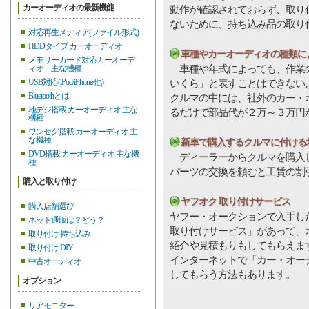
カーオーディオの最新機能
動作が確認されておらず、取り
ないために、持ち込み品の取り
対応再生メディア(ファイル形式)
HDDタイプ カーオーディオ
車種やカーオーディオの種類に
メモリーカード対応カーオーデ
車種や年式によっても、作業の
ィオ 主な機種
USB対応(iPod/iPhone/他)
いくら」と表すことはできない
Bluetoothとは
クルマの中には、社外のカー・
地デジ搭載 カーオーディオ 主な
るだけで部品代が２万～３万円
機種
ワンセグ搭載 カーオーディオ 主
な機種
新車で購入するクルマに付ける
DVD搭載 カーオーディオ 主な機
ディーラーからクルマを購入し
種
パーツの交換を頼むと工賃の割
購入と取り付け
ヤフオク 取り付けサービス
購入店舗選び
ヤフー・オークションで入手し
ネット通販は？どう？
取り付けサービス」があって、
取り付け 持ち込み
紹介や見積もりもしてもらえま
取り付け DIY
インターネットで「カー・オー
中古オーディオ
してもらう方法もあります。
オプション
リアモニター