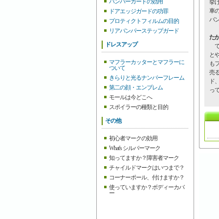
バンパーガードの効用
挙
車
ドアエッジガードの功罪
バ
プロティクトフィルムの目的
リアバンパーステップガード
た
ドレスアップ
で
と
マフラーカッターとマフラーに
も
ついて
売
きらりと光るナンバーフレーム
ド
第二の顔・エンブレム
っ
モールは今どこへ
スポイラーの種類と目的
その他
初心者マークの効用
What's シルバーマーク
知ってますか？障害者マーク
チャイルドマークはいつまで？
コーナーポール、付けますか？
使っていますか？ボディーカバ
ー