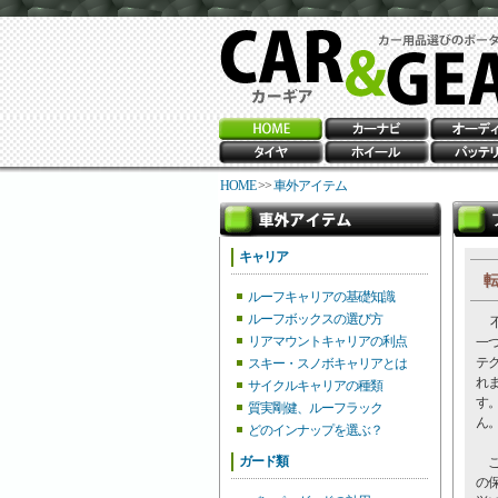
HOME
>>
車外アイテム
キャリア
転
ルーフキャリアの基礎知識
ルーフボックスの選び方
不
リアマウントキャリアの利点
一
テ
スキー・スノボキャリアとは
れ
サイクルキャリアの種類
す
質実剛健、ルーフラック
ん
どのインナップを選ぶ？
ガード類
こ
の