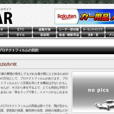
プロテクトフィルムの目的
ばぬ先の杖
慮の事態が発生してもそれを最小限にとどめるための
つの方法として、プロテクトフィルムがあります。プロ
クトフィルムという言葉を耳にする機会は少ないかもし
ませんが、キズから車を守る上で、とても有効な手段で
。あるいみ「車をラップで巻く」イメージかもしれませ
。
のプロテクトフィルムの用途は様々です。飛び石から
保護、塗装面の保護、酸性雨や虫害、鉄粉の保護などが