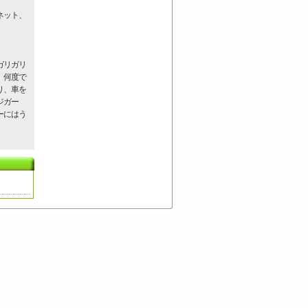
ネット、
ガリガリ
、何度で
り、車を
ジガー
ーにはう