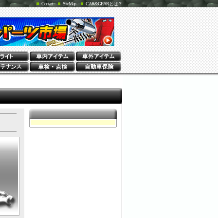
Contact
SiteMap
CAR&GEARとは？