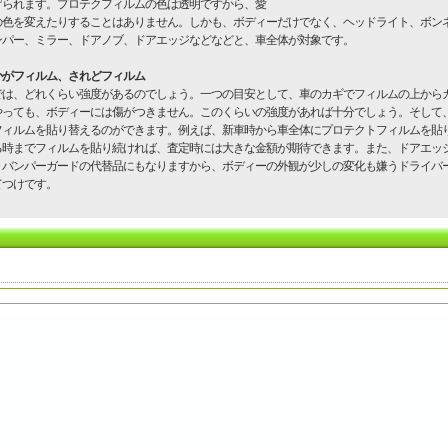
げられます。プロテクフィルムの色は透明ですから、愛
の色を変えたりすることはありません。しかも、ボディーだけでなく、ヘッドライト、ボン
ンパー、ミラー、ドアノブ、ドアエッジなどなどと、車全体が対象です。
かがフィルム、されどフィルム
は、どれくらい強度があるのでしょう。一つの目安として、車のカギでフィルムの上から
やっても、ボディーには傷がつきません。このくらいの強度があれば十分でしょう。そして
フィルムを貼り替えるのができます。例えば、新車時から車全体にプロテクトフィルムを貼
る時までフィルムを貼り続ければ、査定時には大きな金額が期待できます。また、ドアエッ
、バンパーガードの代替品にもなりますから、ボディーの外観が少しの変化も嫌うドライバ
てつけです。