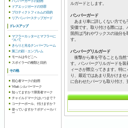
バンパーガードの効用
ルガードとします。
ドアエッジガードの功罪
プロティクトフィルムの目的
バンパーガード
リアバンパーステップガード
あまり車に詳しくない方でも手
ドレスアップ
安価です。取り付ける際には、
箇所は汚れやワックスの油分を
マフラーカッターとマフラーに
す。
ついて
きらりと光るナンバーフレーム
バンパーグリルガード
第二の顔・エンブレム
モールは今どこへ
衝撃から車を守ることも当然で
スポイラーの種類と目的
す。バンパーグリルガードを装
ィーさが際立ってきます。特に
その他
り、最近ではあまり見かけませ
初心者マークの効用
に合わせたパーツも取り付け、
What's シルバーマーク
知ってますか？障害者マーク
チャイルドマークはいつまで？
コーナーポール、付けますか？
使っていますか？ボディーカバ
ー