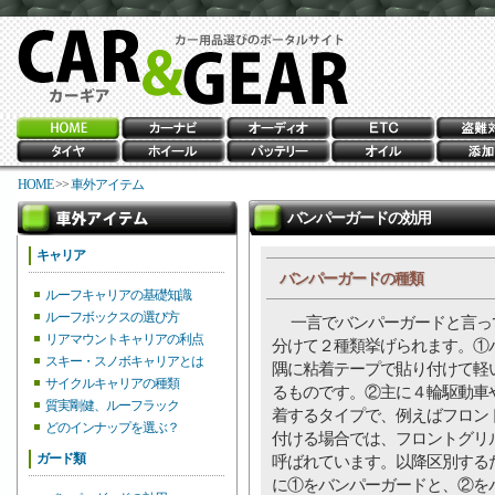
HOME
>>
車外アイテム
バンパーガードの効用
キャリア
バンパーガードの種類
ルーフキャリアの基礎知識
ルーフボックスの選び方
一言でバンパーガードと言っ
リアマウントキャリアの利点
分けて２種類挙げられます。①
スキー・スノボキャリアとは
隅に粘着テープで貼り付けて軽
サイクルキャリアの種類
るものです。②主に４輪駆動車
質実剛健、ルーフラック
着するタイプで、例えばフロン
どのインナップを選ぶ？
付ける場合では、フロントグリ
ガード類
呼ばれています。以降区別する
に①をバンパーガードと、②を