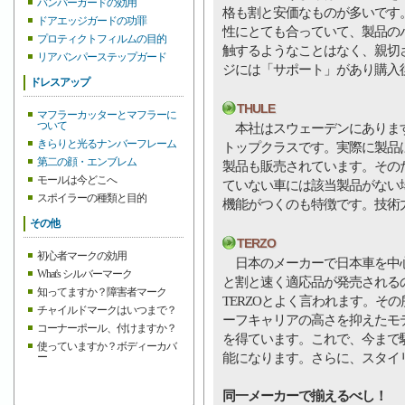
バンパーガードの効用
格も割と安価なものが多いです
ドアエッジガードの功罪
性にとても合っていて、製品の
プロティクトフィルムの目的
触するようなことはなく、親切
リアバンパーステップガード
ジには「サポート」があり購入
ドレスアップ
THULE
マフラーカッターとマフラーに
ついて
本社はスウェーデンにあります
きらりと光るナンバーフレーム
トップクラスです。実際に製品
第二の顔・エンブレム
製品も販売されています。その
モールは今どこへ
ていない車には該当製品がない
スポイラーの種類と目的
機能がつくのも特徴です。技術
その他
TERZO
初心者マークの効用
日本のメーカーで日本車を中心
What's シルバーマーク
と割と速く適応品が発売される
知ってますか？障害者マーク
TERZOとよく言われます。そ
チャイルドマークはいつまで？
ーフキャリアの高さを抑えたモ
コーナーポール、付けますか？
を得ています。これで、今まで
使っていますか？ボディーカバ
能になります。さらに、スタイ
ー
同一メーカーで揃えるべし！