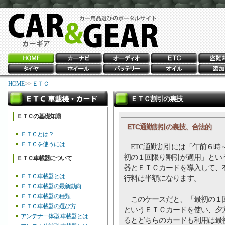
HOME
>>
ＥＴＣ
ＥＴＣ割引の裏技
ＥＴＣの基礎知識
ETC通勤割引の裏技、合法的
ＥＴＣとは？
ＥＴＣを使うには
ETC通勤割引には「午前６時
初の１回限り割引が適用」とい
ＥＴＣ車載器について
器とＥＴＣカードを導入して、
ＥＴＣ車載器とは
行料は半額になります。
ＥＴＣ車載器の最新動向
ＥＴＣ車載器の種類
このケースだと、「最初の１回
ＥＴＣ車載器の選び方
というＥＴＣカードを使い、夕
アンテナ一体型 車載器とは
るとどちらのカードも利用は最