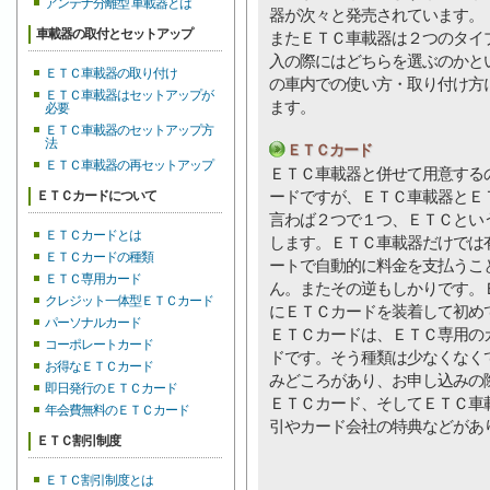
アンテナ分離型 車載器とは
器が次々と発売されています。
車載器の取付とセットアップ
またＥＴＣ車載器は２つのタイ
入の際にはどちらを選ぶのかと
ＥＴＣ車載器の取り付け
の車内での使い方・取り付け方
ＥＴＣ車載器はセットアップが
ます。
必要
ＥＴＣ車載器のセットアップ方
法
ＥＴＣカード
ＥＴＣ車載器の再セットアップ
ＥＴＣ車載器と併せて用意する
ードですが、ＥＴＣ車載器とＥ
ＥＴＣカードについて
言わば２つで１つ、ＥＴＣとい
ＥＴＣカードとは
します。ＥＴＣ車載器だけでは
ＥＴＣカードの種類
ートで自動的に料金を支払うこ
ＥＴＣ専用カード
ん。またその逆もしかりです。
クレジット一体型ＥＴＣカード
にＥＴＣカードを装着して初め
パーソナルカード
ＥＴＣカードは、ＥＴＣ専用の
コーポレートカード
ドです。そう種類は少なくなく
お得なＥＴＣカード
みどころがあり、お申し込みの
即日発行のＥＴＣカード
ＥＴＣカード、そしてＥＴＣ車
年会費無料のＥＴＣカード
引やカード会社の特典などがあ
ＥＴＣ割引制度
ＥＴＣ割引制度とは