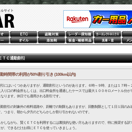
ＥＴＣ通勤割引
勤時間帯の利用が50%割り引き (100km以内)
引にはいくつかありますが、通勤割引というのがあります。６時～９時、または１７時～
に入り口の料金所もしくは、出口料金所を通過したケースでは最大１００キロメートル分が
になります。休日でも適用される割引です。
勤割引の対象外の有料道路や、距離での制限もありますが、回数制限として１日１回のみ
す。つまり、朝から夕方のどちらかしか割り引かれないのです。
かしながら、賢くＥＴＣを利用するには裏技的な使い方もありますので、特に推奨する訳
すが、できるだけお得にＥＴＣを使っていきましょう。