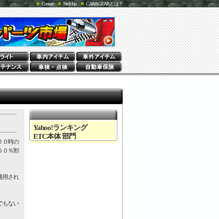
Contact
SiteMap
CAR&GEARとは？
Yahoo!ランキング
ETC本体 部門
２０時の
５０％割
適用され
でもない