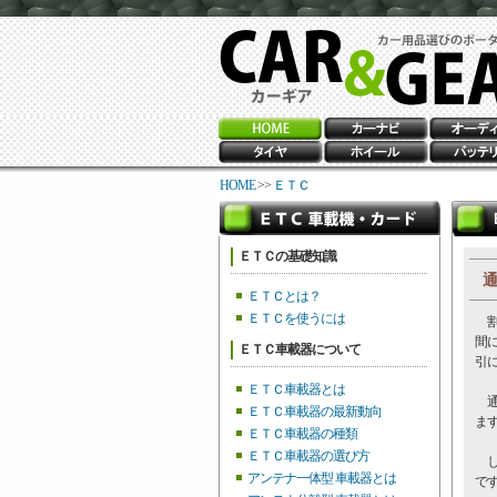
HOME
>>
ＥＴＣ
ＥＴＣの基礎知識
通
ＥＴＣとは？
ＥＴＣを使うには
割
間
ＥＴＣ車載器について
引
ＥＴＣ車載器とは
通
ＥＴＣ車載器の最新動向
ま
ＥＴＣ車載器の種類
ＥＴＣ車載器の選び方
し
アンテナ一体型 車載器とは
で