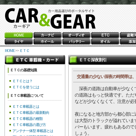
HOME
>>
ＥＴＣ
ＥＴＣ深夜割引
ＥＴＣの基礎知識
交通量の少ない深夜の時間帯は、
ＥＴＣとは？
ＥＴＣを使うには
深夜の道路は自動車が少なくて
の道路はもっと快適です。ただ
ＥＴＣ車載器について
などが少なくなくて、注意が必
ＥＴＣ車載器とは
ＥＴＣ車載器の最新動向
夜になると地方部から都心部に
ＥＴＣ車載器の種類
は大型のトラックが溢れていま
ＥＴＣ車載器の選び方
バーもいます。疲れもあるので
アンテナ一体型 車載器とは
しょう。