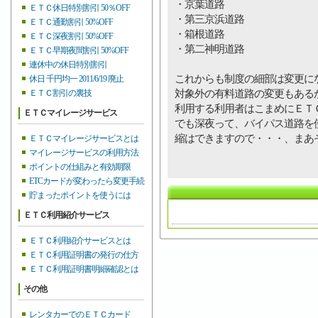
・京葉道路
ＥＴＣ休日特別割引 50％OFF
・第三京浜道路
ＥＴＣ通勤割引 50%OFF
・箱根道路
ＥＴＣ深夜割引 50%OFF
・第二神明道路
ＥＴＣ早期夜間割引 50%OFF
連休中の休日特別割引
これからも制度の細部は変更に
休日 千円均一 2011/6/19 廃止
対象外の有料道路の変更もある
ＥＴＣ割引の裏技
利用する利用者はこまめにＥＴ
ＥＴＣマイレージサービス
でも深夜って、バイパス道路を
縮はできますので・・・、まあ
ＥＴＣマイレージサービスとは
マイレージサービスの利用方法
ポイントの仕組みと有効期限
ETCカードが変わったら変更手続
貯まったポイントを使うには
ＥＴＣ利用紹介サービス
ＥＴＣ利用紹介サービスとは
ＥＴＣ利用証明書の発行の仕方
ＥＴＣ利用証明書明細確認とは
その他
レンタカーでのＥＴＣカード