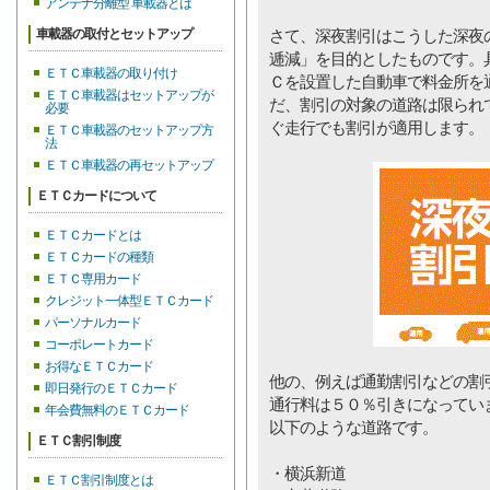
アンテナ分離型 車載器とは
車載器の取付とセットアップ
さて、深夜割引はこうした深夜
逓減」を目的としたものです。
ＥＴＣ車載器の取り付け
Ｃを設置した自動車で料金所を
ＥＴＣ車載器はセットアップが
だ、割引の対象の道路は限られ
必要
ぐ走行でも割引が適用します。
ＥＴＣ車載器のセットアップ方
法
ＥＴＣ車載器の再セットアップ
ＥＴＣカードについて
ＥＴＣカードとは
ＥＴＣカードの種類
ＥＴＣ専用カード
クレジット一体型ＥＴＣカード
パーソナルカード
コーポレートカード
お得なＥＴＣカード
他の、例えば通勤割引などの割
即日発行のＥＴＣカード
通行料は５０％引きになってい
年会費無料のＥＴＣカード
以下のような道路です。
ＥＴＣ割引制度
・横浜新道
ＥＴＣ割引制度とは