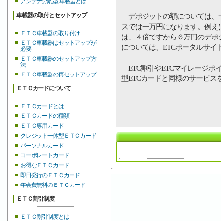
アンテナ分離型 車載器とは
車載器の取付とセットアップ
デポジットの額については、一
スでは一万円になります。例え
ＥＴＣ車載器の取り付け
は、４倍ですから６万円のデポ
ＥＴＣ車載器はセットアップが
については、ETCポータルサイ
必要
ＥＴＣ車載器のセットアップ方
法
ETC割引やETCマイレージポ
ＥＴＣ車載器の再セットアップ
型ETCカードと同様のサービス
ＥＴＣカードについて
ＥＴＣカードとは
ＥＴＣカードの種類
ＥＴＣ専用カード
クレジット一体型ＥＴＣカード
パーソナルカード
コーポレートカード
お得なＥＴＣカード
即日発行のＥＴＣカード
年会費無料のＥＴＣカード
ＥＴＣ割引制度
ＥＴＣ割引制度とは