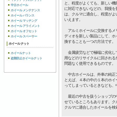
と、程度がよくても、新しい機
中古ホイール
に対応できないなどの、我慢を
ホイール メンテナンス
は、クルマに適合し、程度がよ
ホイール バランス
いえます。
ホイール マッチング
ホイール アライメント
アルミホイールに交換するメリ
ホイール オフセット
ディオを新しい製品にして、ホ
ホイール スペーサー
換することも一つの方法です。
ホイール ナット
金属疲労などで極端に劣化して
ホイールナット
用などのリサイクルに回される
盗難防止ホイールナット
問題なく使用できるものです。
中古ホイールは、外車の純正ア
とえば、４本の中の１本のホイ
ってしまっているときなども、
最近の中古を扱うショップの中
せているところもあります。ク
クルマに適合したホイールを検