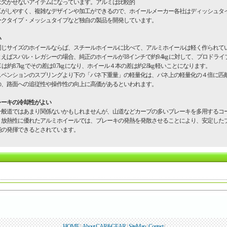
は欠かせないアイテムになっています。アルミは比較的
工がしやすく、複雑なデザインや加工ができるので、ホイールメーカー各社はディッシュタ
ークタイプ・メッシュタイプなど独自の製品を開発しています。
い
じサイズのホイールならば、スチールホイールに比べて、アルミホイールは軽く作られて
えばスバル・レガシーの場合、純正のホイールが18インチで約9.4kg に対して、プロドライブ
0E は約8.7kg でその差は0.7kg になり、ホイール４本の差は約2.8kg 軽いことになります。
スペンションのスプリングより下の「バネ下重量」の軽量化は、バネ上の軽量化の４倍に匹
の、路面への追従性や操作性の向上に高価があるといわれます。
レーキの冷却性がよい
般道ではあまり関係ないかもしれませんが、山道などカーブの多いブレーキを多用するコ
、放熱性に優れたアルミホイールでは、ブレーキの発熱を発散させることにより、安定した
能の発揮できるとされています。
HOME
|
About CAR&GEAR
|
SiteMap
|
Contact
|