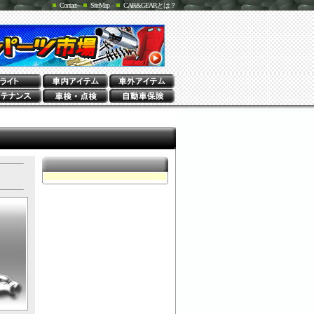
Contact
SiteMap
CAR&GEARとは？