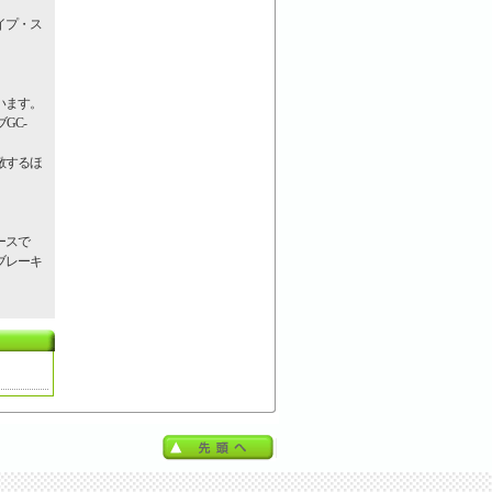
イプ・ス
います。
GC-
敵するほ
ースで
ブレーキ