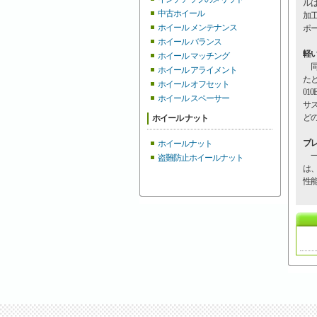
ル
中古ホイール
加
ホイール メンテナンス
ポ
ホイール バランス
軽
ホイール マッチング
同
ホイール アライメント
たと
ホイール オフセット
01
ホイール スペーサー
サ
ど
ホイール ナット
ブ
ホイールナット
一
盗難防止ホイールナット
は
性