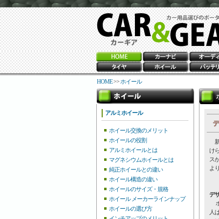
HOME
>>
ホイール
アルミホイール
デ
ホイール交換のメリット
ホイールの役割
新
アルミホイールとは
け
ス
マグネシウムホイールとは
よ
純正ホイールとの違い
ホイール構造の違い
ホイールのサイズ・規格
デ
ホイール メーカーラインナップ
ホ
ホイールの選び方
人
インチアップのメリット