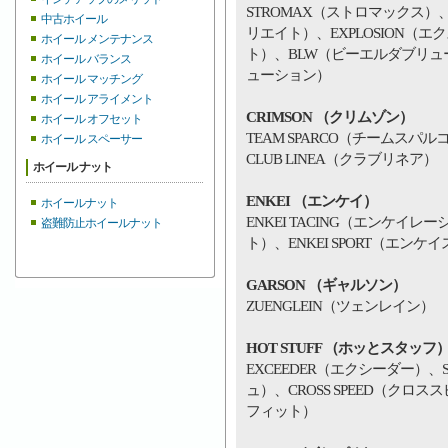
STROMAX（ストロマックス）、
中古ホイール
リエイト）、EXPLOSION（エ
ホイール メンテナンス
ト）、BLW（ビーエルダブリュー）
ホイール バランス
ューション）
ホイール マッチング
ホイール アライメント
CRIMSON （クリムゾン）
ホイール オフセット
TEAM SPARCO（チームスパル
ホイール スペーサー
CLUB LINEA（クラブリネア）
ホイール ナット
ENKEI （エンケイ）
ホイールナット
ENKEI TACING（エンケイレー
盗難防止ホイールナット
ト）、ENKEI SPORT（エンケ
GARSON （ギャルソン）
ZUENGLEIN（ツェンレイン）
HOT STUFF （ホッとスタッフ
EXCEEDER（エクシーダー）、
ュ）、CROSS SPEED（クロス
フィット）