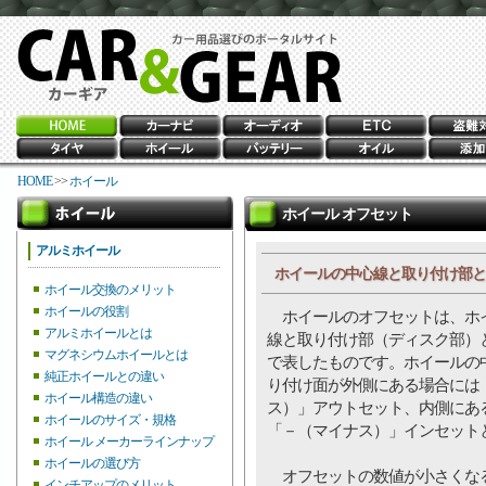
HOME
>>
ホイール
ホイール オフセット
アルミホイール
ホイールの中心線と取り付け部と
ホイール交換のメリット
ホイールの役割
ホイールのオフセットは、ホ
アルミホイールとは
線と取り付け部（ディスク部）
マグネシウムホイールとは
で表したものです。ホイールの
純正ホイールとの違い
り付け面が外側にある場合には
ホイール構造の違い
ス）」アウトセット、内側にあ
ホイールのサイズ・規格
「－（マイナス）」インセット
ホイール メーカーラインナップ
ホイールの選び方
オフセットの数値が小さくな
インチアップのメリット