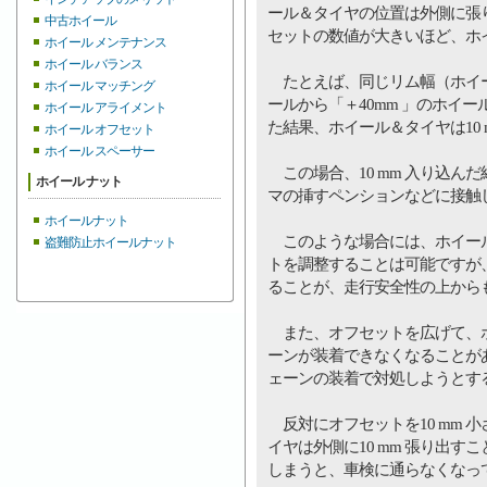
ール＆タイヤの位置は外側に張
中古ホイール
セットの数値が大きいほど、ホ
ホイール メンテナンス
ホイール バランス
たとえば、同じリム幅（ホイール
ホイール マッチング
ールから「＋40mm 」のホイー
ホイール アライメント
た結果、ホイール＆タイヤは10
ホイール オフセット
ホイール スペーサー
この場合、10 mm 入り込ん
ホイール ナット
マの挿すペンションなどに接触
ホイールナット
このような場合には、ホイール
盗難防止ホイールナット
トを調整することは可能ですが
ることが、走行安全性の上から
また、オフセットを広げて、ホ
ーンが装着できなくなることが
ェーンの装着で対処しようとす
反対にオフセットを10 mm 
イヤは外側に10 mm 張り出
しまうと、車検に通らなくなっ