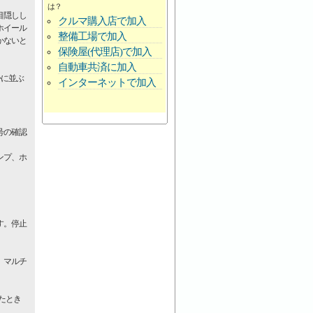
は？
目隠しし
クルマ購入店で加入
ホイール
整備工場で加入
かないと
保険屋(代理店)で加入
自動車共済に加入
かに並ぶ
インターネットで加入
号の確認
ンプ、ホ
す。停止
。マルチ
たとき