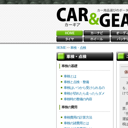
HOME
>>
車検・点検
車検の基礎
体
車検とは
車検と点検・整備
３
車検はいつから受けられるの
を
け
車検が切れたら走ったらダメ
車検時の整備の内容
多
車検の費用
票
「
車検費用の計算方法
運
車検の諸費用とは
税