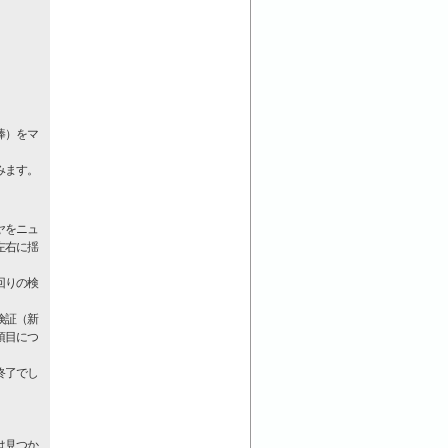
棒）をマ
みます。
ヤをニュ
左右に揺
回りの検
険証（新
項目につ
終了でし
は見つか