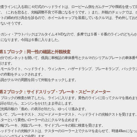
査ラインに入る前に４灯式のヘッドライトは、ロービーム側をガムテープや厚紙を使って
す。（これを怠ると、光軸調整不良で不適になるそうです。）また、外観のチェックでは、
ットの締め付け具合を診るので、ホイールキャップを装着しているクルマは、予め外してお
けないそうです。
ガシィ・アウトバックはフルタイム４WDなので、多摩では５番・６番のラインのどちら
とになります。今回は６番に入りました。
第１ブロック：同一性の確認と外観検査
自分でボンネットを開いて、係員に車検証の車体番号とクルマのシリアルプレートの車体番
受けます。
スモールライト、ヘッドライト、ウィンカー、ハザードランプ、ブレーキランプ、バックラ
ンの作動をチェックされます。
係員がクルマの周囲を回って外観をチェックします。
第２ブロック：サイドスリップ・ブレーキ・スピードメーター
１ブロックの検査が終了したら、ラインに入ります。黄色のラインに沿ってクルマを進めま
指示が出たら、エンジンをかけたまま停止します。
電光掲示板の「進め」の表示が出たら、ゆっくり進みます。
続いて、ブレーキテスト、スピードメーターテスト、ヘッドライトの光軸テストを受けます
スターという黄色いローラーの上にクルマを止めます。
前輪ブレーキ、光臨ブレーキ、サイドブレーキの順に検査を受けます。
ヘッドライトの光軸テストは、テスターのローラー上でクルマを走らせて、時速40km になっ
パッシングライトで合図します。