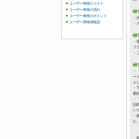
ユーザー車検のコスト
ユーザー車検の流れ
ユーザー車検のポイント
・
ユーザー車検体験談
・
・
フ
・
・
ー
ら
・
査
・
旧
い
・
た
新