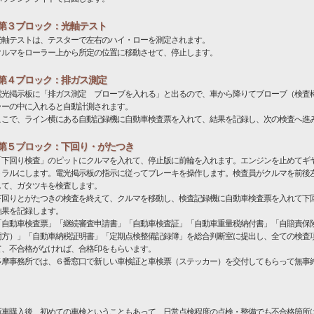
第３ブロック：光軸テスト
光軸テストは、テスターで左右のハイ・ローを測定されます。
クルマをローラー上から所定の位置に移動させて、停止します。
第４ブロック：排ガス測定
電光掲示板に「排ガス測定 ブローブを入れる」と出るので、車から降りてブローブ（検査
ラーの中に入れると自動計測されます。
ここで、ライン横にある自動記録機に自動車検査票を入れて、結果を記録し、次の検査へ進
第５ブロック：下回り・がたつき
「下回り検査」のピットにクルマを入れて、停止版に前輪を入れます。エンジンを止めてギ
トラルにします。電光掲示板の指示に従ってブレーキを操作します。検査員がクルマを前後
して、ガタツキを検査します。
下回りとがたつきの検査を終えて、クルマを移動し、検査記録機に自動車検査票を入れて下
結果を記録します。
「自動車検査票」「継続審査申請書」「自動車検査証」「自動車重量税納付書」「自賠責保
両方）」「自動車納税証明書」「定期点検整備記録簿」を総合判断室に提出し、全ての検査
て、不合格がなければ、合格印をもらいます。
多摩事務所では、６番窓口で新しい車検証と車検票（ステッカー）を交付してもらって無事
。
車購入後、初めての車検ということもあって、日常点検程度の点検・整備でも不合格箇所