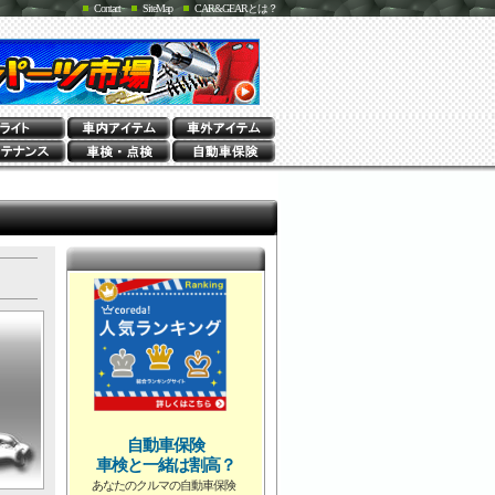
Contact
SiteMap
CAR&GEARとは？
自動車保険
車検と一緒は割高？
あなたのクルマの自動車保険