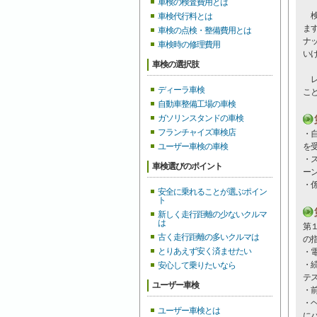
車検の検査費用とは
検
車検代行料とは
ま
車検の点検・整備費用とは
ナ
車検時の修理費用
い
車検の選択肢
レ
ディーラ車検
こ
自動車整備工場の車検
ガソリンスタンドの車検
フランチャイズ車検店
・
ユーザー車検の車検
を
・
車検選びのポイント
ー
・
安全に乗れることが選ぶポイン
ト
新しく走行距離の少ないクルマ
は
第
古く走行距離の多いクルマは
の
とりあえず安く済ませたい
・
・
安心して乗りたいなら
テ
ユーザー車検
・
・
ユーザー車検とは
に