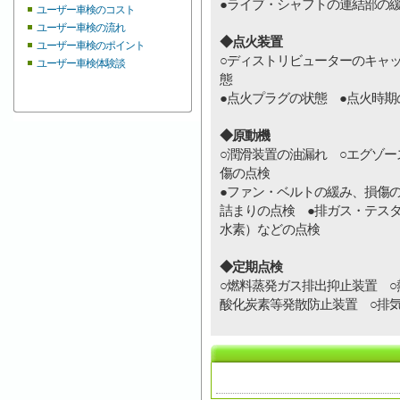
●ライブ・シャフトの連結部の
ユーザー車検のコスト
ユーザー車検の流れ
◆点火装置
ユーザー車検のポイント
○ディストリビューターのキャ
ユーザー車検体験談
態
●点火プラグの状態 ●点火時期
◆原動機
○潤滑装置の油漏れ ○エグゾ
傷の点検
●ファン・ベルトの緩み、損傷
詰まりの点検 ●排ガス・テス
水素）などの点検
◆定期点検
○燃料蒸発ガス排出抑止装置 ○
酸化炭素等発散防止装置 ○排