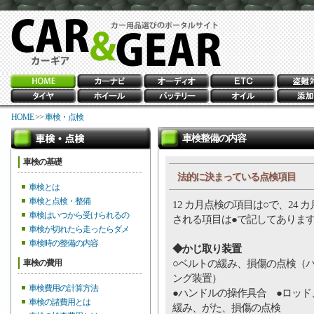
HOME
>>
車検・点検
車検整備の内容
車検の基礎
法的に決まっている点検項目
車検とは
車検と点検・整備
12 カ月点検の項目は○で、24 
車検はいつから受けられるの
される項目は●で記してありま
車検が切れたら走ったらダメ
車検時の整備の内容
◆かじ取り装置
○ベルトの緩み、損傷の点検（
車検の費用
ング装置）
車検費用の計算方法
●ハンドルの操作具合 ●ロッド
車検の諸費用とは
緩み、がた、損傷の点検