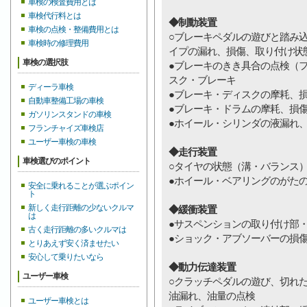
車検の検査費用とは
車検代行料とは
◆制動装置
車検の点検・整備費用とは
○ブレーキペダルの遊びと踏み
車検時の修理費用
イプの漏れ、損傷、取り付け状
車検の選択肢
●ブレーキのきき具合の点検（
スク・ブレーキ
ディーラ車検
●ブレーキ・ディスクの摩耗、
自動車整備工場の車検
●ブレーキ・ドラムの摩耗、損
ガソリンスタンドの車検
●ホイール・シリンダの液漏れ
フランチャイズ車検店
ユーザー車検の車検
◆走行装置
車検選びのポイント
○タイヤの状態（溝・バランス
●ホイール・ベアリングのが
安全に乗れることが選ぶポイン
ト
新しく走行距離の少ないクルマ
◆緩衝装置
は
●サスペンションの取り付け部
古く走行距離の多いクルマは
●ショック・アブソーバーの損
とりあえず安く済ませたい
安心して乗りたいなら
◆動力伝達装置
ユーザー車検
○クラッチペダルの遊び、切れ
油漏れ、油量の点検
ユーザー車検とは