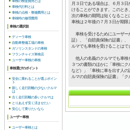
車検の検査費用とは
月３日である場合は、６月３日
車検代行料とは
けることができます。このとき
車検の点検・整備費用とは
次の車検の期間は短くなること
車検時の修理費用
車検は２年後の７月３日が期限
車検の選択肢
車検を受けるためにユーザーが
ディーラ車検
証）、「自賠責保険の証書」、
自動車整備工場の車検
ルマでも車検を受けることはで
ガソリンスタンドの車検
フランチャイズ車検店
他人の名義のクルマでも車検を
ユーザー車検の車検
３つの書類のほかに「車検にク
車検選びのポイント
など）」「車検に車を出す人の
ルマの自賠責保険の証書」「ク
安全に乗れることが選ぶポイン
ト
新しく走行距離の少ないクルマ
は
古く走行距離の多いクルマは
とりあえず安く済ませたい
安心して乗りたいなら
ユーザー車検
ユーザー車検とは