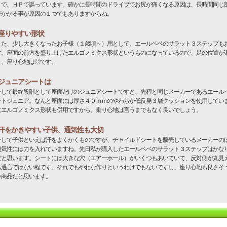
うで、ＨＰで謳っています。確かに長時間のドライブでお尻が痛くなる原因は、長時間同じ
がかかる事が原因の１つでもありますからね。
座りやすい形状
た、少し大きくなったお子様（１歳頃～）用として、エールベベのサラット３ステップも
す。座面の前方を盛り上げたエルゴノミクス形状というものになっているので、足の位置が
き、座り心地は◎です。
ジュニアシートは
して最終段階として座面だけのジュニアシートですと、先程と同じメーカーであるエール
ットジュニア。なんと座面には厚さ４０ｍｍのやわらか低反発３層クッションを使用してい
にエルゴノミクス形状も併用ですから、乗り心地は言うまでもなく良いでしょう。
汗をかきやすい子供、通気性も大切
して子供といえば汗をよくかくものですが、チャイルドシートを販売しているメーカーの
通気性には力を入れていますね。先日私が購入したエールベベのサラット３ステップはかな
だと思います。シートには大きな穴（エアーホール）がいくつもあいていて、反対側が丸見
も過言ではない程です。それでもやわな作りというわけでもないですし、座り心地も良さそ
い商品だと思います。