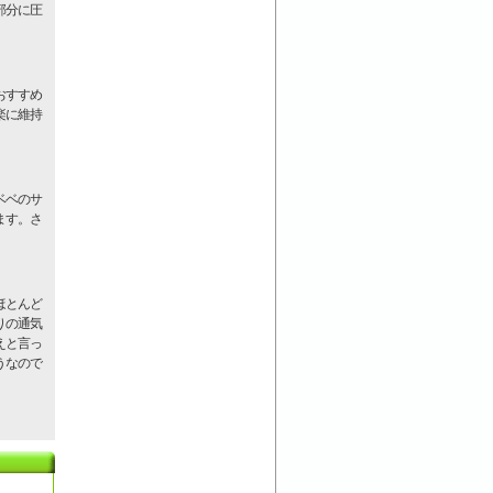
部分に圧
おすすめ
楽に維持
ベベのサ
ます。さ
ほとんど
りの通気
えと言っ
うなので