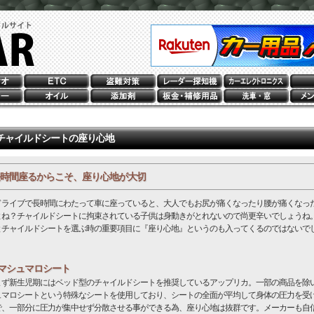
チャイルドシートの座り心地
時間座るからこそ、座り心地が大切
ライブで長時間にわたって車に座っていると、大人でもお尻が痛くなったり腰が痛くなっ
よね？チャイルドシートに拘束されている子供は身動きがとれないので尚更辛いでしょうね
とチャイルドシートを選ぶ時の重要項目に『座り心地』というのも入ってくるのではないで
。
マシュマロシート
ず新生児期にはベッド型のチャイルドシートを推奨しているアップリカ。一部の商品を除
ュマロシートという特殊なシートを使用しており、シートの全面が平均して身体の圧力を受
で、一部分に圧力が集中せず分散させる事ができる為、座り心地は抜群です。メーカーも自