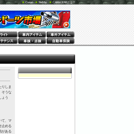
Contact
SiteMap
CAR&GEARとは？
たりしま
。そうな
しょう
いて、マ
け止める
信がある