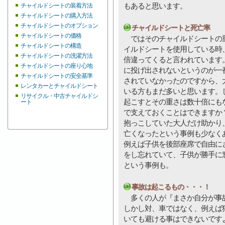
もあると思います。
チャイルドシートの装着方法
チャイルドシートの購入方法
チャイルドシートのオプション
チャイルドシートと死亡率
チャイルドシートの価格
ではそのチャイルドシートの重
チャイルドシートの構造
イルドシートを使用している時
チャイルドシートの洗濯方法
倍違ってくると言われています
チャイルドシートの座り心地
に投げ出されないというのが一
チャイルドシートの安全基準
されていなかったのですから、
レンタカーとチャイルドシート
いる方もまだ多いと思います。
リサイクル・中古チャイルドシ
起こすとその重さは数十倍にも
ート
で支えておくことはできますか
抱っこしていた大人だけ助かり
亡くなったという事例も少なく
例えば子供を後部座席で自由に
をし忘れていて、子供が勝手に
という事例も。
事故は起こるもの・・・！
多くの人が『まさか自分が事故
しかし対、車ではなく、例えば
いても避ける事はできないです