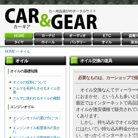
HOME
>>
オイル
オイル交換の道具
オイルの基礎知識
必要なものは、カーショップで揃
オイルの役割について
クルマを長持ちさせるオイル交
オイル交換なんてディーラー
換
におまかせ、という人も多いと
クルマに使われるオイルの種類
最近ではインターネットで高品
エンジンオイル
オイルが激安価格で販売されて
くあります。
エンジンオイルの選び方につい
て
しかし、持ち込みでオイル交
エンジンオイル粘度表示の見か
にはたいてい持ち込み料金がか
た
い、せっかくインターネットで
エンジンオイル品質規格の見か