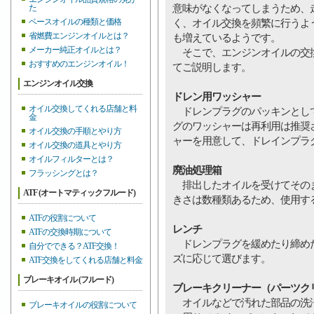
意味がなくなってしまうため、
た
ベースオイルの種類と価格
く、オイル交換を頻繁に行うよ
省燃費エンジンオイルとは？
も増えているようです。
メーカー純正オイルとは？
そこで、エンジンオイルの交換
おすすめのエンジンオイル！
てご説明します。
エンジンオイル交換
ドレン用ワッシャー
オイル交換してくれる店舗と料
ドレンプラグのパッキンとして
金
グのワッシャーは再利用は推奨
オイル交換の手順とやり方
ャーを用意して、ドレインプラ
オイル交換の道具とやり方
オイルフィルターとは？
廃油処理箱
フラッシングとは？
排出したオイルを受けてそのま
ATF (オートマティックフルード)
きさは数種類あるため、使用す
ATFの役割について
レンチ
ATFの交換時期について
ドレンプラグを緩めたり締めた
自分でできる？ATF交換！
ズに応じて選びます。
ATF交換をしてくれる店舗と料金
ブレーキオイル (フルード)
ブレーキクリーナー（パーツク
オイルなどで汚れた部品の洗浄
ブレーキオイルの役割について