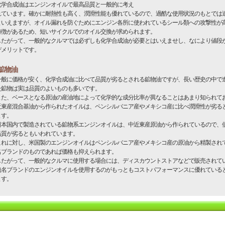
学合成油はエンジンオイルで最高品質と一般的に考え
れています。確かに耐熱性も高く、潤滑性能も優れているので、過酷な使用状況のもとでは
といえますが、オイル漏れを防ぐためにエンジン各所に使われているシール類への攻撃性が
特徴があるため、短いサイクルでのオイル交換が求められます。
たがって、一般的なクルマでは必ずしも化学合成油が必要とはいえませし、なにより値段
デメリットです。
鉱物油
般に価格が安く、化学合成油に比べて品質が劣るとされる鉱物油ですが、長い歴史の中で
た鉱物は実は品質のよいものも多いです。
た、ベースとなる原油の産油地によって化学的な成分比率が異なることはあまり知られて
近東産混合基油から作られたオイルは、ペンシルバニア産やメキシコ産に比べ潤滑性が劣る
ます。
本国内で製造されている鉱物系エンジンオイルは、中近東産原油から作られているので、
品質が劣るともいわれています。
れに対し、米国製のエンジンオイルはペンシルバニア産やメキシコ産の原油から精製され
名ブランドのものであれば価格も抑えられます。
たがって、一般的なクルマに使用する場合には、ディスカウントストアなどで販売されて
無名ブランドのエンジンオイルを使用するのがもっともコストパフォーマンスに優れている
ます。