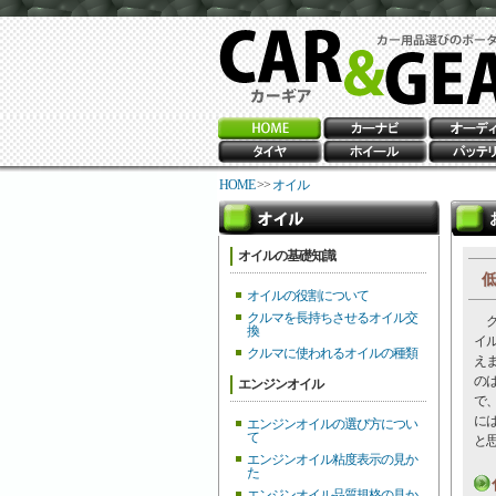
HOME
>>
オイル
オイルの基礎知識
低
オイルの役割について
クルマを長持ちさせるオイル交
ク
換
イ
クルマに使われるオイルの種類
え
の
エンジンオイル
で
に
エンジンオイルの選び方につい
て
と
エンジンオイル粘度表示の見か
た
エンジンオイル品質規格の見か