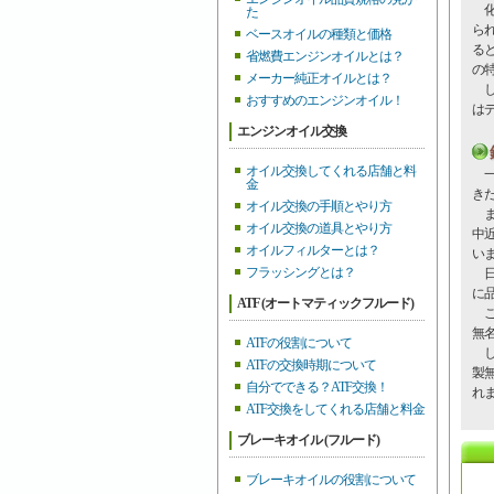
化
た
ら
ベースオイルの種類と価格
る
省燃費エンジンオイルとは？
の
メーカー純正オイルとは？
し
おすすめのエンジンオイル！
は
エンジンオイル交換
オイル交換してくれる店舗と料
一
金
き
オイル交換の手順とやり方
ま
オイル交換の道具とやり方
中
オイルフィルターとは？
い
フラッシングとは？
日
に
ATF (オートマティックフルード)
こ
無
ATFの役割について
し
ATFの交換時期について
製
自分でできる？ATF交換！
れ
ATF交換をしてくれる店舗と料金
ブレーキオイル (フルード)
ブレーキオイルの役割について