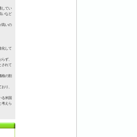
適してい
高いなど
が高いの
進化して
おらず、
とされて
価格の割
ており、
いる米国
と考えら