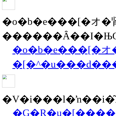
�o�b�e���[�オ�
������Ȃ��I�Њ
�o�b�e���[�オ
�[�^�u���d��
�V�i���l�ŉ��i�͂