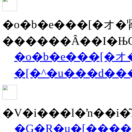
�o�b�e���[�オ�
������Ȃ��I�Њ
�o�b�e���[�オ
�[�^�u���d��
�V�i���l�ŉ��i�͂