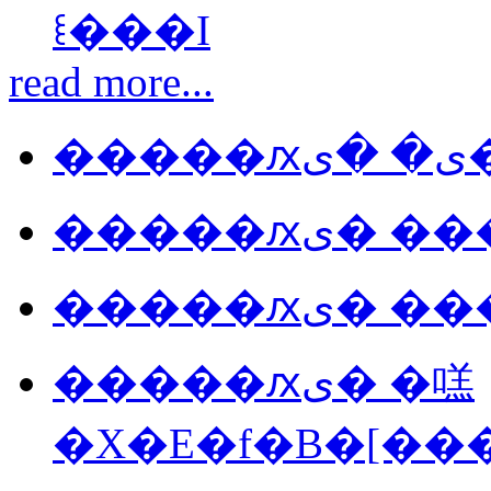
꒲���I
read more...
�
�����ԕ
�����ԕ
�����ԕی� �㗝
�X�E�f�B�[���