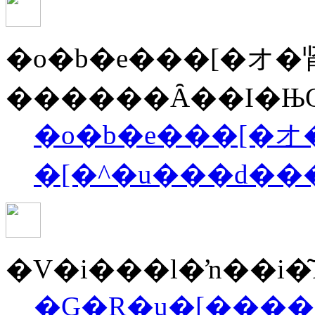
�o�b�e���[�オ�
������Ȃ��I�Њ
�o�b�e���[�オ
�[�^�u���d��
�V�i���l�ŉ��i�͂